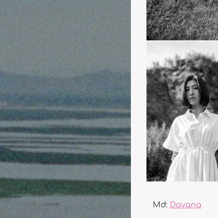
Md:
Dayana