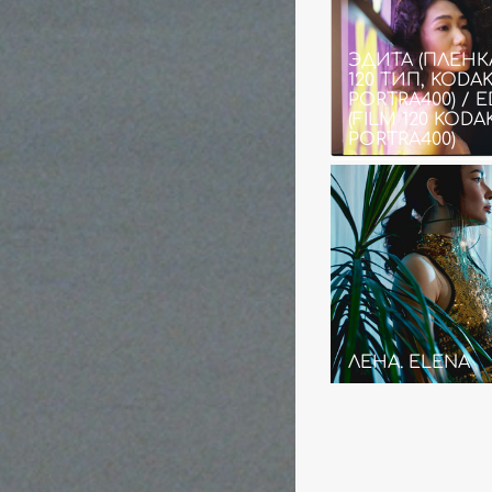
ЭДИТА (ПЛЕНК
120 ТИП, KODA
PORTRA400) / E
(FILM 120 KODA
PORTRA400)
ЛЕНА. ELENA