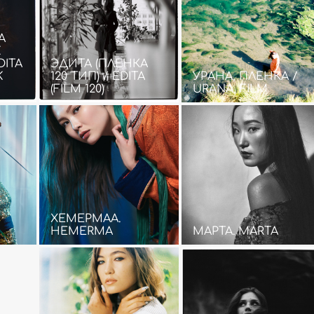
А
K
DITA
ЭДИТА (ПЛЕНКА
K
120 ТИП) / EDITA
УРАНА, ПЛЕНКА /
(FILM 120)
URANA, FILM
ХЕМЕРМАА.
HEMERMA
МАРТА. MARTA