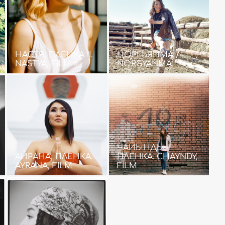
НАСТЯ, ПЛЕНКА II.
НОРГЬЯНМА /
NASTYA, FILM II
NORGYANMA
ЧАЙЫНДЫ,
АЙРАНА, ПЛЕНКА.
ПЛЕНКА. CHAYNDY,
AYRANA, FILM
FILM