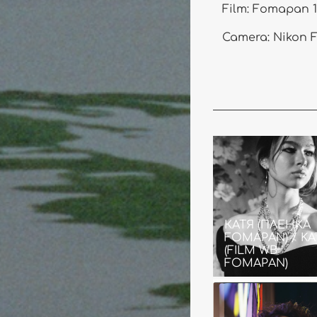
Film: Fomapan 1
Camera: Nikon F
КАТЯ (ПЛЕНКА
FOMAPAN) / KA
(FILM WB
FOMAPAN)