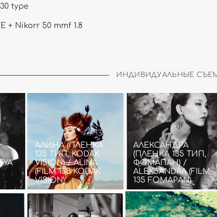
30 type
E + Nikorr 50 mmf 1.8
ИНДИВИДУАЛЬНЫЕ СЪЕ
АЛИНА (ПЛЕНКА
АЛЕКСАНДРА
135 ТИП, KODAK
(ПЛЕНКА 135 ТИП,
TYA
VISION) / ALINA
ФОМАПАН) /
(FILM 135 KODAK
ALEKSANDRA (FILM
VISION)
135 FOMAPAN)