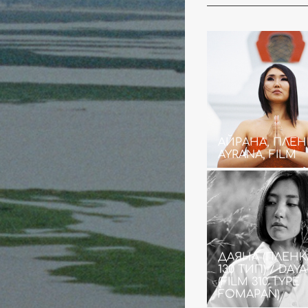
АЙРАНА, ПЛЕН
AYRANA, FILM
ДАЯНА (ПЛЕНК
130 ТИП) / DAY
(FILM 310 TYPE
FOMAPAN)