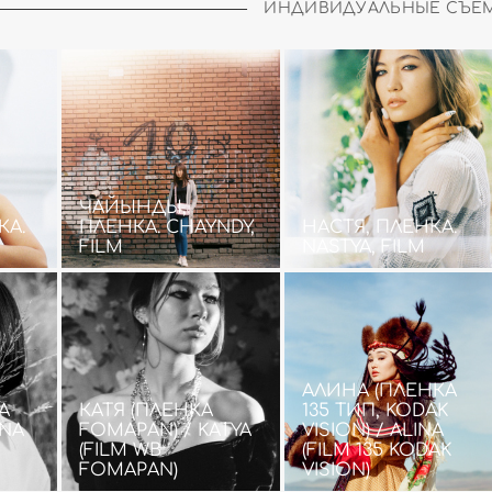
ИНДИВИДУАЛЬНЫЕ СЪЕ
ЧАЙЫНДЫ,
КА.
ПЛЕНКА. CHAYNDY,
НАСТЯ, ПЛЕНКА.
FILM
NASTYA, FILM
АЛИНА (ПЛЕНКА
А
КАТЯ (ПЛЕНКА
135 ТИП, KODAK
ANA
FOMAPAN) / KATYA
VISION) / ALINA
(FILM WB
(FILM 135 KODAK
FOMAPAN)
VISION)