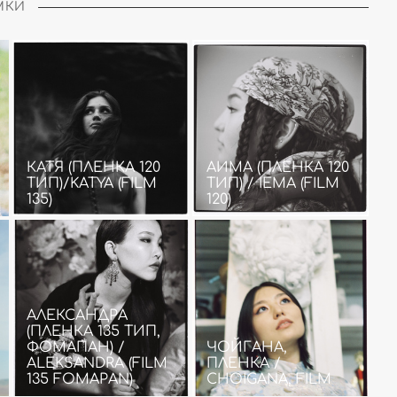
МКИ
КАТЯ (ПЛЕНКА 120
АИМА (ПЛЕНКА 120
ТИП)/KATYA (FILM
ТИП) / IEMA (FILM
135)
120)
АЛЕКСАНДРА
(ПЛЕНКА 135 ТИП,
ФОМАПАН) /
ЧОЙГАНА,
ALEKSANDRA (FILM
ПЛЕНКА /
135 FOMAPAN)
CHOIGANA, FILM