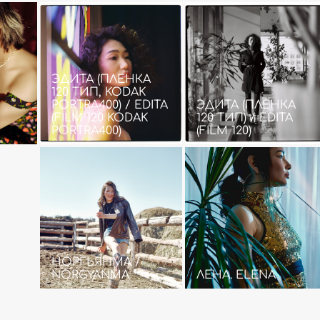
ЭДИТА (ПЛЕНКА
120 ТИП, KODAK
PORTRA400) / EDITA
ЭДИТА (ПЛЕНКА
(FILM 120 KODAK
120 ТИП) / EDITA
PORTRA400)
(FILM 120)
НОРГЬЯНМА /
NORGYANMA
ЛЕНА. ELENA